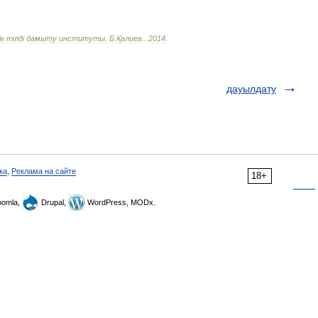
і
к
т
і
лд
і
дамыту
институты
.
Б
.
Қалиев
.
.
2014
.
дауылдату
ка
,
Реклама на сайте
18+
omla,
Drupal,
WordPress, MODx.