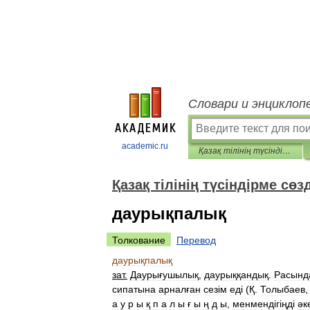
Словари и энциклоп
academic.ru
Қазақ тілінің түсіндірме сөздігі
Қазақ тілінің түсіндірме сөзд
даурықпалық
Толкование
Перевод
даурықпалық
зат
.
Даурығушылық
,
даурыққандық
.
Расынд
сипатына
арналған
сез
і
м
ед
і (
Қ
.
Толыбаев
а
у
р
ы
қ
п
а
л
ы
ғ
ы
ң
д
ы
,
менменд
і
г
і
ңд
і
әк