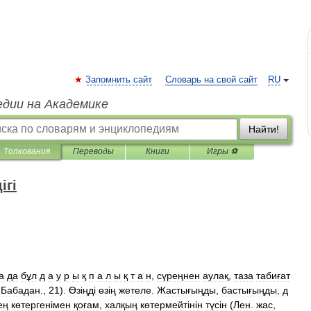
Запомнить сайт
Словарь на свой сайт
RU
едии на Академике
Найти!
Толкования
Переводы
Книги
Игры ⚽
ігі
а
да
бұл
д
а
у
р
ы
қ
п
а
л
ы
қ
т
а
н
,
сүреңнен
аулақ
,
таза
табиғат
,
Бабадан
.,
21
).
Өз
і
ңд
і
өз
і
ң
жетеле
.
Жастығыңды
,
бастығыңды
,
д
ең
көтерген
і
мен
қоғам
,
халқың
көтермейт
і
н
і
н
түс
і
н
(
Лен
.
жас
,