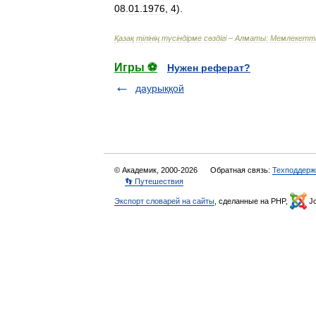
08
.
01
.
1976
,
4
).
Қазақ
т
і
л
і
н
і
ң
түс
і
нд
і
рме
сөзд
і
г
і –
Алматы:
Мемлекетт
Игры ⚽
Нужен реферат?
даурыққой
© Академик, 2000-2026
Обратная связь:
Техподдерж
👣 Путешествия
Экспорт словарей на сайты
, сделанные на PHP,
Jo